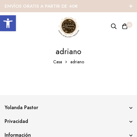
ENVÍOS GRATIS A PARTIR DE 40€
Abrir barra de herramientas
0
adriano
Casa
adriano
Yolanda Pastor
Privacidad
Información