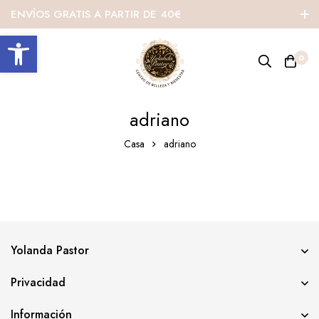
ENVÍOS GRATIS A PARTIR DE 40€
Abrir barra de herramientas
0
adriano
Casa
adriano
Yolanda Pastor
Privacidad
Información