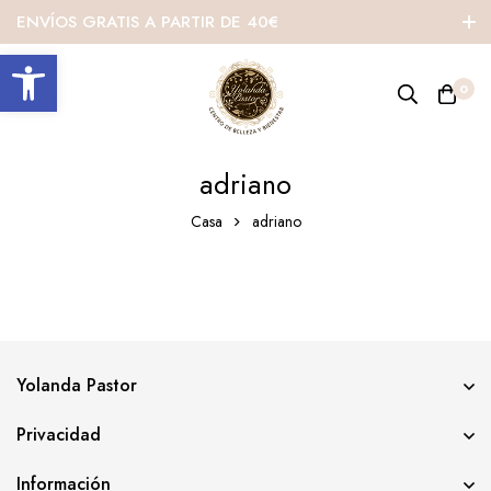
ENVÍOS GRATIS A PARTIR DE 40€
Abrir barra de herramientas
0
adriano
Casa
adriano
Yolanda Pastor
Privacidad
Información