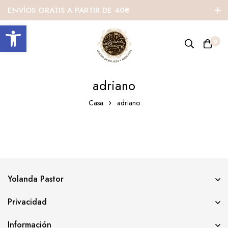
ENVÍOS GRATIS A PARTIR DE 40€
Abrir barra de herramientas
0
adriano
Casa
adriano
Yolanda Pastor
Privacidad
Información