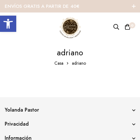
ENVÍOS GRATIS A PARTIR DE 40€
Abrir barra de herramientas
0
adriano
Casa
adriano
Yolanda Pastor
Privacidad
Información