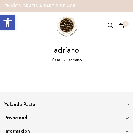
ENVÍOS GRATIS A PARTIR DE 40€
Abrir barra de herramientas
0
adriano
Casa
adriano
Yolanda Pastor
Privacidad
Información