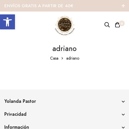
ENVÍOS GRATIS A PARTIR DE 40€
Abrir barra de herramientas
0
adriano
Casa
adriano
Yolanda Pastor
Privacidad
Información