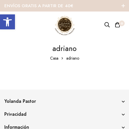
ENVÍOS GRATIS A PARTIR DE 40€
Abrir barra de herramientas
0
adriano
Casa
adriano
Yolanda Pastor
Privacidad
Información