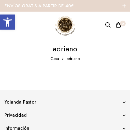
ENVÍOS GRATIS A PARTIR DE 40€
Abrir barra de herramientas
0
adriano
Casa
adriano
Yolanda Pastor
Privacidad
Información