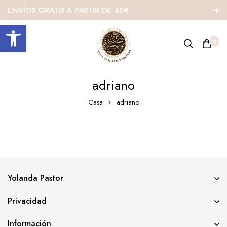
ENVÍOS GRATIS A PARTIR DE 40€
Abrir barra de herramientas
0
adriano
Casa
adriano
Yolanda Pastor
Privacidad
Información