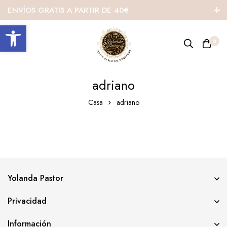
ENVÍOS GRATIS A PARTIR DE 40€
Abrir barra de herramientas
0
adriano
Casa
adriano
Yolanda Pastor
Privacidad
Información